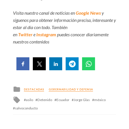
Visita nuestro canal de noticias en
Google News
y
síguenos para obtener información precisa, interesante y
estar al día con todo. También
en
Twitter
e
Instagram
puedes conocer diariamente
nuestros contenidos
Posted
DESTACADAS
GOBERNABILIDAD Y DEFENSA
in
Tagged
asilo
Detenido
Ecuador
Jorge Glas
méxico
with
salvoconducto