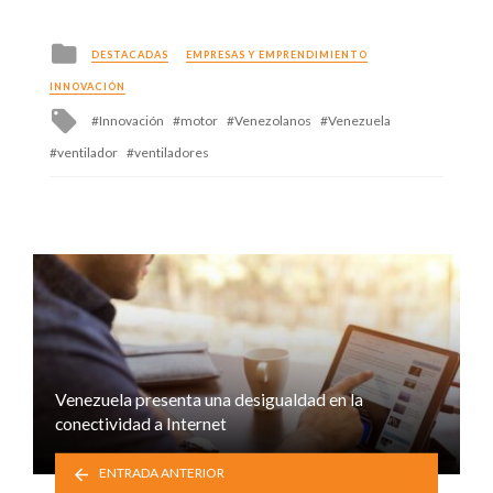
Posted
DESTACADAS
EMPRESAS Y EMPRENDIMIENTO
in
INNOVACIÓN
Tagged
Innovación
motor
Venezolanos
Venezuela
with
ventilador
ventiladores
Venezuela presenta una desigualdad en la
conectividad a Internet
ENTRADA ANTERIOR