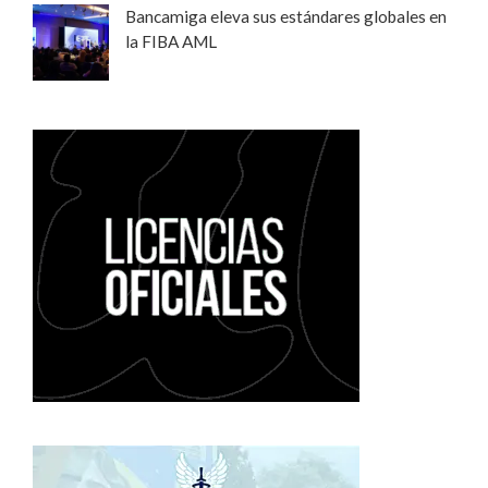
Bancamiga eleva sus estándares globales en
la FIBA AML