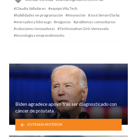
with
Claudia Valladares
equipo Vita Tech
habilidades en programación
Innovación
José Simón Elarba
mercadeo y liderazgo
negocios
problemas comunitarios
soluciones innovadoras
Technovation Girls Venezuela
tecnología y emprendimiento
Biden agradece apoyo tras ser diagnosticado con
cáncer de próstata
ENTRADA ANTERIOR