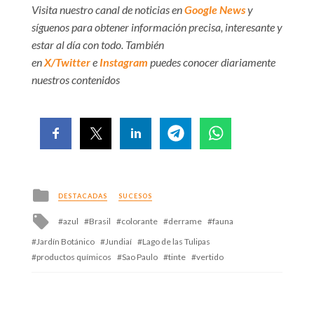
Visita nuestro canal de noticias en
Google News
y
síguenos para obtener información precisa, interesante y
estar al día con todo. También
en
X/Twitter
e
Instagram
puedes conocer diariamente
nuestros contenidos
Posted
DESTACADAS
SUCESOS
in
Tagged
azul
Brasil
colorante
derrame
fauna
with
Jardín Botánico
Jundiaí
Lago de las Tulipas
productos químicos
Sao Paulo
tinte
vertido