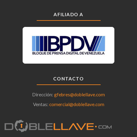
AFILIADO A
CONTACTO
Dirección:
gfebres@doblellave.com
Ventas:
comercial@doblellave.com