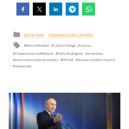
Posted
DESTACADAS
GOBERNABILIDAD Y DEFENSA
in
Tagged
Banco Mundial
Calixto Ortega
caracas
with
Cooperación multilateral
Delcy Rodríguez
economía
inversiones internacionales
PDVSA
Susana Cordeiro Guerra
Venezuela