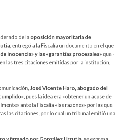
nderado de la
oposición mayoritaria de
utia
, entregó a la Fiscalía un documento en el que
 de inocencia» y las «garantías procesales»
que -
 las tres citaciones emitidas por la institución,
comunicación,
José Vicente Haro, abogado del
 cumplido»
, pues la idea era «obtener un acuse de
lmente» ante la Fiscalía «las razones» por las que
 las citaciones, por lo cual un tribunal emitió una
o y firmado por González Urrutia
, se expresa