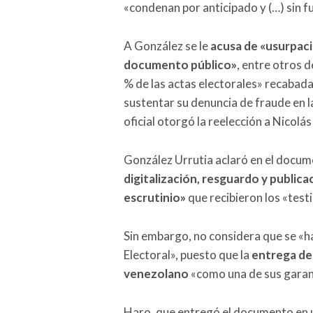
«condenan por anticipado y (…) sin 
A González se le
acusa de «usurpaci
documento público»
, entre otros d
% de las actas electorales» recabad
sustentar su denuncia de fraude en la
oficial otorgó la reelección a Nicolá
González Urrutia aclaró en el docum
digitalización, resguardo y publica
escrutinio»
que recibieron los «test
Sin embargo, no considera que se «h
Electoral», puesto que la
entrega de 
venezolano
«como una de sus garant
Haro, que entregó el documento en un