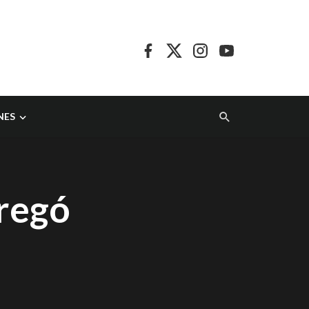
NES
regó