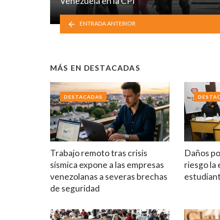
Venezuela en la CPI
ENTRADA ANTERIOR
MÁS EN
DESTACADAS
DESTACADAS
DESTA
Trabajo remoto tras crisis
Daños po
sísmica expone a las empresas
riesgo la
venezolanas a severas brechas
estudian
de seguridad