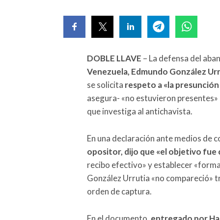
DOBLE LLAVE
– La defensa del aba
Venezuela, Edmundo González Urr
se solicita
respeto a «la presunción
asegura- «no estuvieron presentes» en
que investiga al antichavista.
En una declaración ante medios de 
opositor, dijo que «el objetivo fue
recibo efectivo» y establecer «forma
González Urrutia «no compareció» tras
orden de captura.
En el documento,
entregado por Har