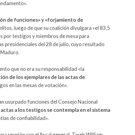
fundamento».
ón de funciones» y «forjamiento de
elitos, luego de que su coalición divulgara «el 83,5
as por testigos y miembros de mesa para
s presidenciales del 28 de julio, cuyo resultado
s Maduro.
ento que no era su responsabilidad «la
ción de los ejemplares de las actas de
igos en las mesas de votación».
an usurpado funciones del Consejo Nacional
actas a los testigos se contempla en el sistema
ías de confiabilidad».
a reunión con el fiscal general, Tarek William