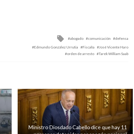
Tagged
abogado
comunicación
defensa
with
Edmundo González Urrutia
Fiscalía
José Vicente Haro
orden de arresto
Tarek William Saab
Ministro Diosdado Cabello dice que hay 11