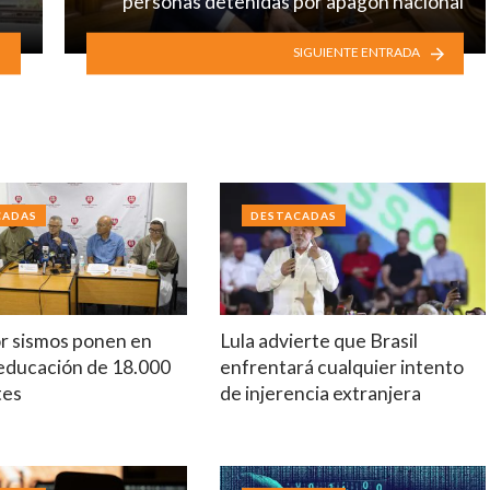
personas detenidas por apagón nacional
SIGUIENTE ENTRADA
CADAS
DESTACADAS
r sismos ponen en
Lula advierte que Brasil
 educación de 18.000
enfrentará cualquier intento
tes
de injerencia extranjera