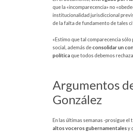
que la «incomparecencia» no «obedec
institucionalidad jurisdiccional prev
de la falta de fundamento de tales ci
«Estimo que tal comparecencia sólo p
social, además de
consolidar un con
política
que todos debemos rechazar»,
Argumentos de
González
En las últimas semanas -prosigue el 
altos voceros gubernamentales
y 