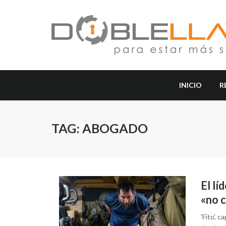
INICIO
R
TAG: ABOGADO
El lí
«no c
'Fito', 