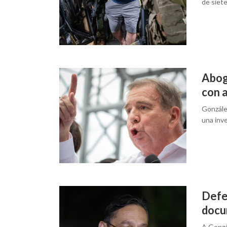
de siet
Abog
con a
González
una inv
Defe
docum
A Gonzá