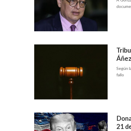
documen
Tribu
Áñe
Según l
fallo
Dona
21 d