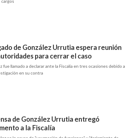
e cargos
ado de González Urrutia espera reunión
utoridades para cerrar el caso
 fue llamado a declarar ante la Fiscalía en tres ocasiones debido a
estigación en su contra
nsa de González Urrutia entregó
ento a la Fiscalía
lez se le acusa de "usurpación de funciones" y "forjamiento de