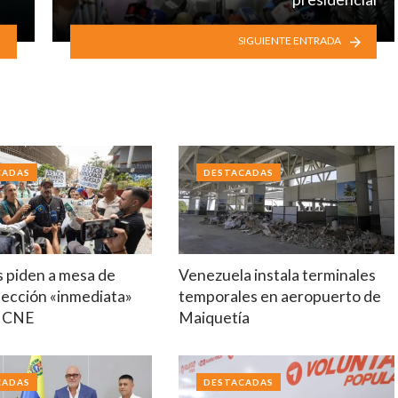
SIGUIENTE ENTRADA
CADAS
DESTACADAS
s piden a mesa de
Venezuela instala terminales
lección «inmediata»
temporales en aeropuerto de
o CNE
Maiquetía
CADAS
DESTACADAS