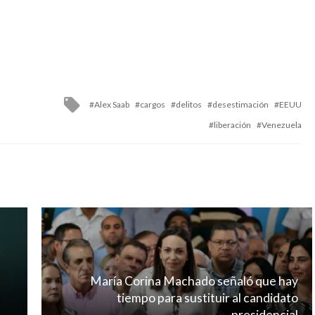
Tagged
Alex Saab
cargos
delitos
desestimación
EEUU
with
liberación
Venezuela
María Corina Machado señaló que hay
tiempo para sustituir al candidato
presidencial