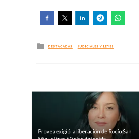
Posted
DESTACADAS
JUDICIALES Y LEYES
in
Provea exigió la liberación de Rocío San
Miguel tras 50 días detenida