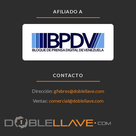
AFILIADO A
CONTACTO
Dirección:
gfebres@doblellave.com
Ventas:
comercial@doblellave.com