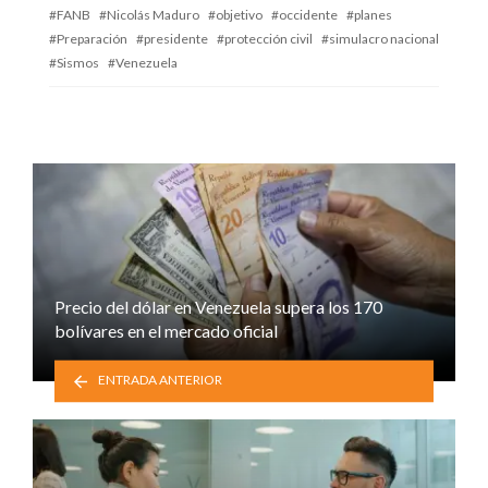
FANB
Nicolás Maduro
objetivo
occidente
planes
Preparación
presidente
protección civil
simulacro nacional
Sismos
Venezuela
Precio del dólar en Venezuela supera los 170
bolívares en el mercado oficial
ENTRADA ANTERIOR