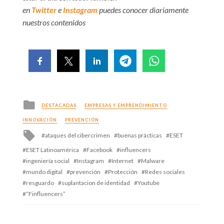
en
Twitter
e
Instagram
puedes conocer diariamente
nuestros contenidos
Posted
DESTACADAS
EMPRESAS Y EMPRENDIMIENTO
in
INNOVACIÓN
PREVENCIÓN
Tagged
ataques del cibercrimen
buenas prácticas
ESET
with
ESET Latinoamérica
Facebook
influencers
ingeniería social
Instagram
Internet
Malware
mundo digital
prevención
Protección
Redes sociales
resguardo
suplantacion de identidad
Youtube
“Finfluencers”