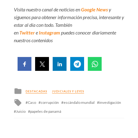
Visita nuestro canal de noticias en
Google News
y
síguenos para obtener información precisa, interesante y
estar al día con todo. También
en
Twitter
e
Instagram
puedes conocer diariamente
nuestros contenidos
Posted
DESTACADAS
JUDICIALES Y LEYES
in
Tagged
Caso
corrupción
escándalo mundial
investigación
with
Juicio
papeles de panamá