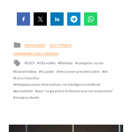
Posted
DESTACADAS
ELECTORALES
in
GOBERNABILIDAD Y DEFENSA
Tagged
2025
2da vuelta
Balotaje
campañas sucias
with
Daniel Noboa
Ecuador
elecciones presidenciales
IA
Luisa González
Manipulaciones informativas con Inteligencia Artificial
presidente
que “se garantice la democracia correctamente”
vicepresidente