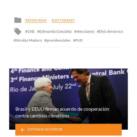
Posted
DESTACADAS
ELECTORALES
in
Tagged
CNE
Edmundo González
elecciones
Elvis Amoroso
with
Nicolás Maduro
presidenciales
PUD
Brasil y EEUU firman acuerdo de cooperación
contra cambios climáticos
ENTRADA ANTERIOR