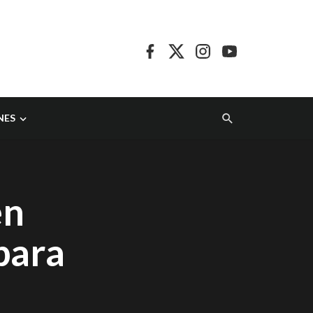
NES
en
para