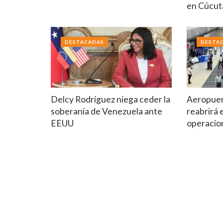
en Cúcut
DESTACADAS
DESTA
Delcy Rodríguez niega ceder la
Aeropuer
soberanía de Venezuela ante
reabrirá 
EEUU
operacio