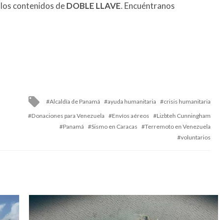
 los contenidos de
DOBLE LLAVE
. Encuéntranos
Tagged
Alcaldía de Panamá
ayuda humanitaria
crisis humanitaria
with
Donaciones para Venezuela
Envíos aéreos
Lizbteh Cunningham
Panamá
Sismo en Caracas
Terremoto en Venezuela
voluntarios