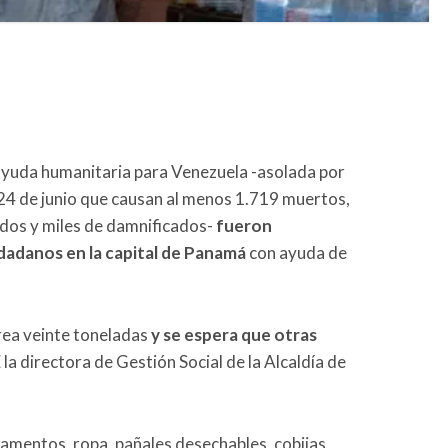
ayuda humanitaria para Venezuela -asolada por
24 de junio que causan al menos 1.719 muertos,
idos y miles de damnificados-
fueron
dadanos en la capital de Panamá
con ayuda de
érea veinte toneladas
y se espera que otras
E la directora de Gestión Social de la Alcaldía de
amentos, ropa, pañales desechables, cobijas,