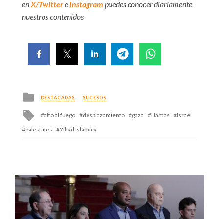
en
X/Twitter
e
Instagram
puedes conocer diariamente
nuestros contenidos
Posted
DESTACADAS
SUCESOS
in
Tagged
alto al fuego
desplazamiento
gaza
Hamas
Israel
with
palestinos
Yihad Islámica