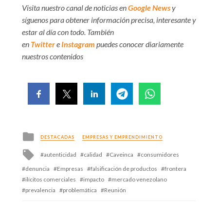
Visita nuestro canal de noticias en
Google News
y
síguenos para obtener información precisa, interesante y
estar al día con todo. También
en
Twitter
e
Instagram
puedes conocer diariamente
nuestros contenidos
Posted
DESTACADAS
EMPRESAS Y EMPRENDIMIENTO
in
Tagged
autenticidad
calidad
Caveinca
consumidores
with
denuncia
Empresas
falsificación de productos
frontera
ilícitos comerciales
impacto
mercado venezolano
prevalencia
problemática
Reunión