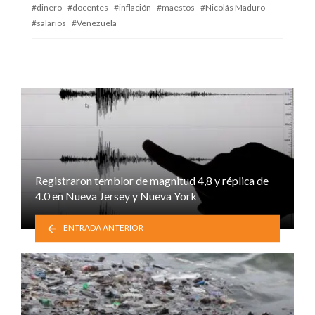
dinero
docentes
inflación
maestos
Nicolás Maduro
salarios
Venezuela
Registraron temblor de magnitud 4,8 y réplica de
4.0 en Nueva Jersey y Nueva York
ENTRADA ANTERIOR