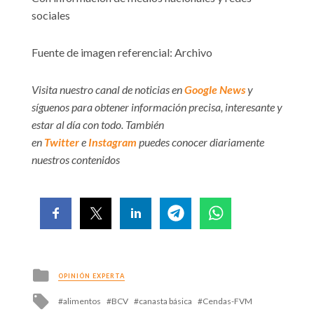
sociales
Fuente de imagen referencial: Archivo
Visita nuestro canal de noticias en
Google News
y
síguenos para obtener información precisa, interesante y
estar al día con todo. También
en
Twitter
e
Instagram
puedes conocer diariamente
nuestros contenidos
Posted
OPINIÓN EXPERTA
in
Tagged
alimentos
BCV
canasta básica
Cendas-FVM
with