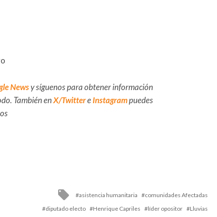
vo
gle News
y síguenos para obtener información
 todo. También en
X/Twitter
e
Instagram
puedes
dos
Tagged
asistencia humanitaria
comunidades Afectadas
with
diputado electo
Henrique Capriles
líder opositor
Lluvias