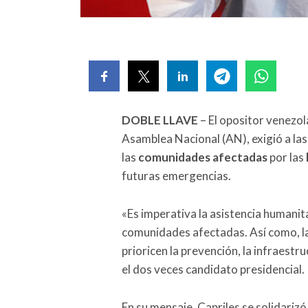
DOBLE LLAVE
– El opositor venezo
Asamblea Nacional (AN), exigió a las
las
comunidades afectadas
por las
futuras emergencias.
«Es imperativa la asistencia humanit
comunidades afectadas. Así como, la 
prioricen la prevención, la infraestr
el dos veces candidato presidencial.
En su mensaje, Capriles se solidarizó