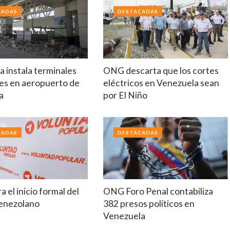
CADAS
DESTACADAS
 instala terminales
ONG descarta que los cortes
es en aeropuerto de
eléctricos en Venezuela sean
a
por El Niño
CADAS
DESTACADAS
a el inicio formal del
ONG Foro Penal contabiliza
venezolano
382 presos políticos en
Venezuela