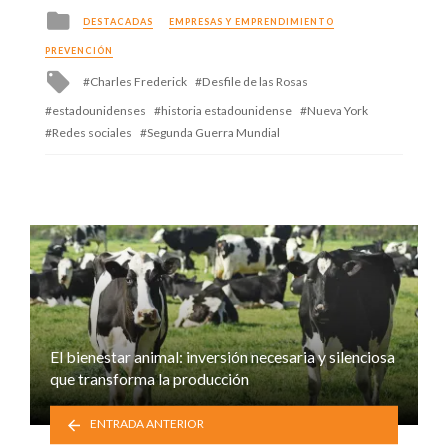
Posted
DESTACADAS
EMPRESAS Y EMPRENDIMIENTO
in
PREVENCIÓN
Tagged
Charles Frederick
Desfile de las Rosas
with
estadounidenses
historia estadounidense
Nueva York
Redes sociales
Segunda Guerra Mundial
El bienestar animal: inversión necesaria y silenciosa
que transforma la producción
ENTRADA ANTERIOR