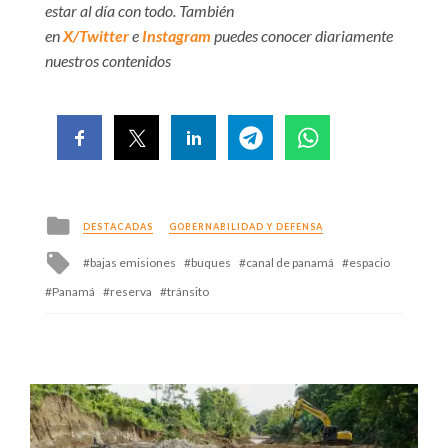
estar al día con todo. También
en
X/Twitter
e
Instagram
puedes conocer diariamente
nuestros contenidos
Posted
DESTACADAS
GOBERNABILIDAD Y DEFENSA
in
Tagged
bajas emisiones
buques
canal de panamá
espacio
with
Panamá
reserva
tránsito