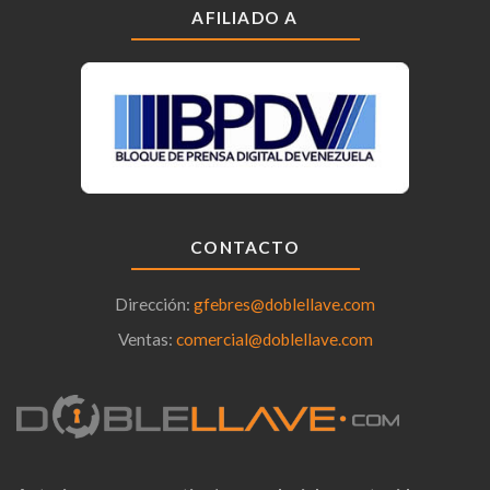
AFILIADO A
CONTACTO
Dirección:
gfebres@doblellave.com
Ventas:
comercial@doblellave.com