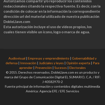
Autorizamos compartir y/o reproducir los contenidos
redaccionales citando la respectiva fuente. Es decir, con la
condición de colocar en la información la correspondiente
dirección url del material utilizado de nuestra publicación
DobleLlave.com
Esta autorización incluye el uso de videos propios, los
cuales tienen visible un ícono, logo o marca de agua.
Audiovisual
|
Empresas y emprendimiento
|
Gobernabilidad y
defensa
|
Innovación
|
Judiciales y leyes
|
Opinión experta
|
Para
aprender
|
Prevención
|
Sucesos
|
Electorales
© 2015. Derechos reservados. DobleLlave.com es un producto y
marca del Grupo de Comunicación Digital EL SUMARIO, C.A. / RIF:
J-40582970-2
Fuente principal de información y contenidos digitales multimedia
América: Agencia EFE / EFE Servicios