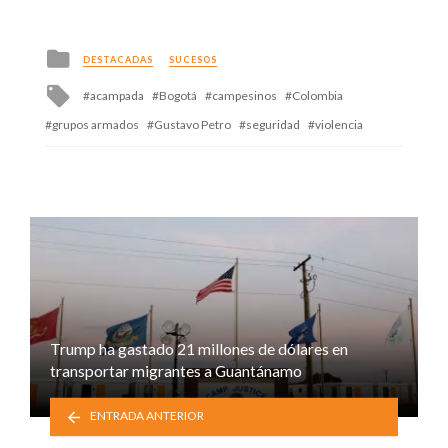
Posted
DESTACADAS
SUCESOS
in
Tagged
acampada
Bogotá
campesinos
Colombia
with
grupos armados
Gustavo Petro
seguridad
violencia
Trump ha gastado 21 millones de dólares en
transportar migrantes a Guantánamo
ENTRADA ANTERIOR