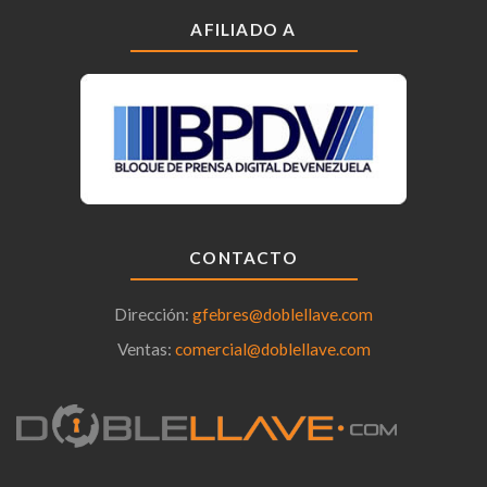
AFILIADO A
CONTACTO
Dirección:
gfebres@doblellave.com
Ventas:
comercial@doblellave.com