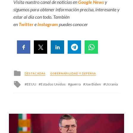
Visita nuestro canal de noticias en
Google News
y
síguenos para obtener información precisa, interesante y
estar al día con todo. También
en
Twitter
e
Instagram
puedes conocer
Posted
DESTACADAS
GOBERNABILIDAD Y DEFENSA
in
Tagged
EEUU
Estados Unidos
guerra
Joe Biden
Ucrania
with