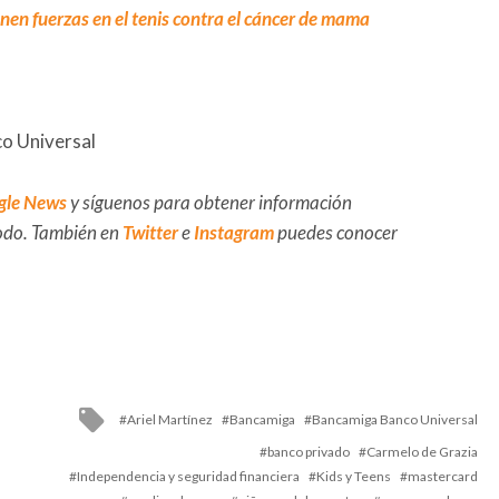
en fuerzas en el tenis contra el cáncer de mama
o Universal
gle News
y síguenos para obtener información
 todo. También en
Twitter
e
Instagram
puedes conocer
Tagged
Ariel Martínez
Bancamiga
Bancamiga Banco Universal
with
banco privado
Carmelo de Grazia
Independencia y seguridad financiera
Kids y Teens
mastercard