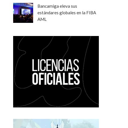
Bancamiga eleva sus
estándares globales en la FIBA
AML