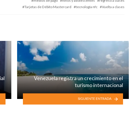
medios de pago
niños y adolescentes
regreso a clases
Tarjetas de Débito Mastercard
tecnología nfc
Vuelta a clases
ial
Venezuela registra un crecimiento en el
turismo internacional
SIGUIENTE ENTRADA