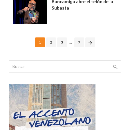
Bancamiga abre el telón de la
Subasta
Posts
1
2
3
...
7
navigation