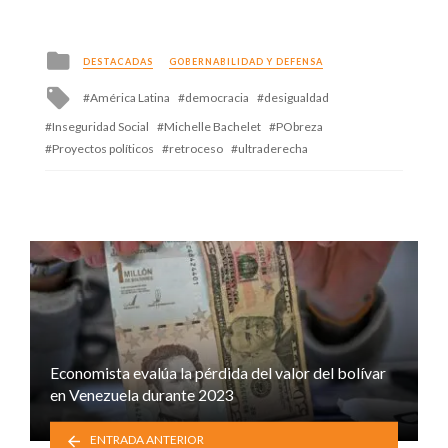
Posted
DESTACADAS
GOBERNABILIDAD Y DEFENSA
in
Tagged
América Latina
democracia
desigualdad
with
Inseguridad Social
Michelle Bachelet
PObreza
Proyectos políticos
retroceso
ultraderecha
Economista evalúa la pérdida del valor del bolívar
en Venezuela durante 2023
ENTRADA ANTERIOR