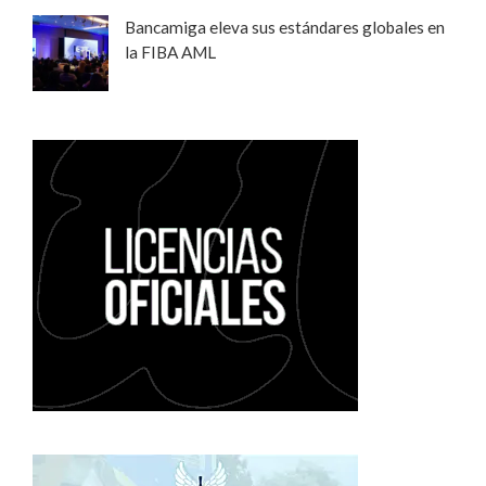
Bancamiga eleva sus estándares globales en
la FIBA AML