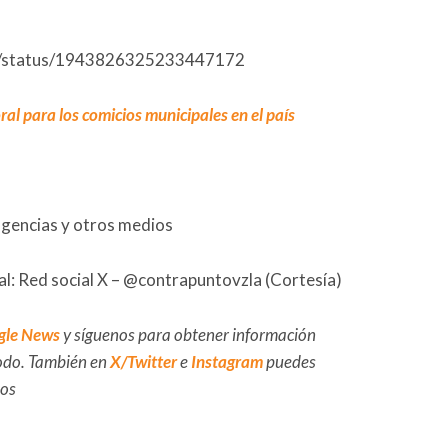
oS/status/1943826325233447172
l para los comicios municipales en el país
agencias y otros medios
al: Red social X – @contrapuntovzla (Cortesía)
gle News
y síguenos para obtener información
 todo. También en
X/Twitter
e
Instagram
puedes
dos