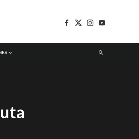
NES
ruta