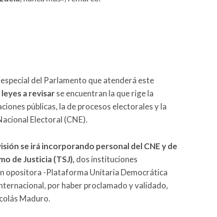
n especial del Parlamento que atenderá este
 leyes a revisar
se encuentran la que rige la
ciones públicas, la de procesos electorales y la
Nacional Electoral (CNE).
isión se irá incorporando personal del CNE y de
mo de Justicia (TSJ),
dos instituciones
ión opositora -Plataforma Unitaria Democrática
internacional, por haber proclamado y validado,
icolás Maduro.