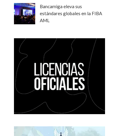
Bancamiga eleva sus
estándares globales en la FIBA
AML