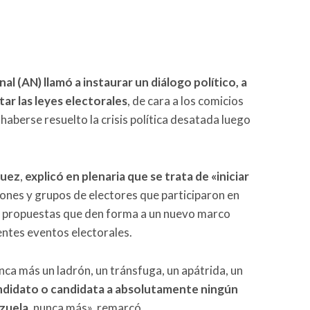
l (AN) llamó a instaurar un diálogo político, a
tar las leyes electorales
, de cara a los comicios
haberse resuelto la crisis política desatada luego
guez
,
explicó en plenaria que se trata de «iniciar
ones y grupos de electores que participaron en
s y propuestas que den forma a un nuevo marco
ientes eventos electorales.
ca más un ladrón, un tránsfuga, un apátrida, un
andidato o candidata a absolutamente ningún
zuela
, nunca más», remarcó.