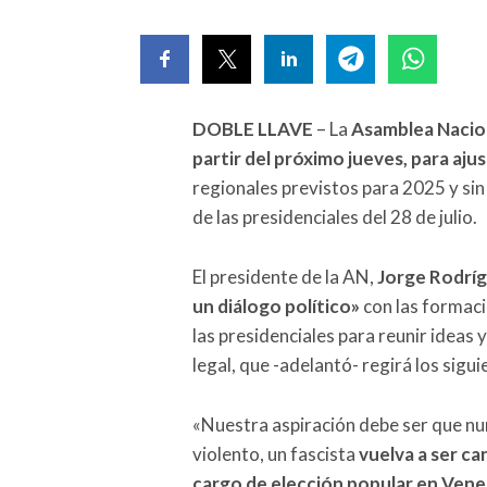
DOBLE LLAVE
– La
Asamblea Naciona
partir del próximo jueves, para ajus
regionales previstos para 2025 y sin 
de las presidenciales del 28 de julio.
El presidente de la AN,
Jorge Rodrí
un diálogo político»
con las formaci
las presidenciales para reunir idea
legal, que -adelantó- regirá los sigu
«Nuestra aspiración debe ser que nun
violento, un fascista
vuelva a ser c
cargo de elección popular en Vene