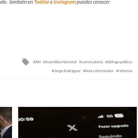
 todo. También en
Twitter
e
Instagram
puedes conocer
Tagged
AN
Asamblea Nacional
convocatoria
diálogo político
with
Jorge Rodríguez
leyes electorales
reforma