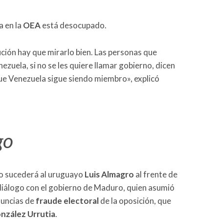
a en la
OEA
está desocupado.
ución hay que mirarlo bien. Las personas que
zuela, si no se les quiere llamar gobierno, dicen
ue Venezuela sigue siendo miembro», explicó
go
o sucederá al uruguayo
Luis Almagro
al frente de
 diálogo con el gobierno de Maduro, quien asumió
nuncias de
fraude electoral
de la oposición, que
zález Urrutia
.