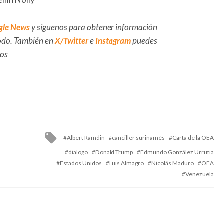
gle News
y síguenos para obtener información
 todo. También en
X/Twitter
e
Instagram
puedes
dos
Tagged
Albert Ramdin
canciller surinamés
Carta de la OEA
with
dialogo
Donald Trump
Edmundo González Urrutia
Estados Unidos
Luis Almagro
Nicolás Maduro
OEA
Venezuela