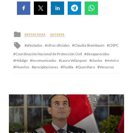
Posted
DESTACADAS
SUCESOS
in
Tagged
afectados
cifras oficiales
Claudia Sheinbaum
CNPC
with
Coordinación Nacional de Protección Civil
desaparecidas
Hidalgo
incomunicadas
Laura Velázquez
Lluvias
méxico
Muertos
precipitaciones
Puebla
Querétaro
Veracruz