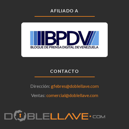
AFILIADO A
CONTACTO
Dirección:
gfebres@doblellave.com
Ventas:
comercial@doblellave.com