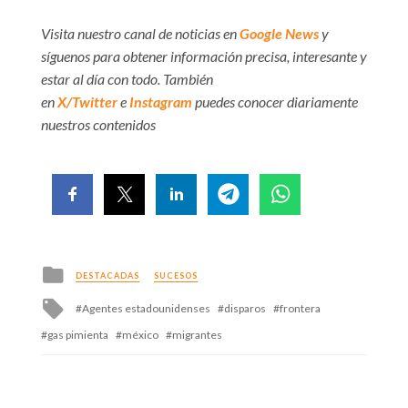
Visita nuestro canal de noticias en
Google News
y
síguenos para obtener información precisa, interesante y
estar al día con todo. También
en
X/Twitter
e
Instagram
puedes conocer diariamente
nuestros contenidos
Posted
DESTACADAS
SUCESOS
in
Tagged
Agentes estadounidenses
disparos
frontera
with
gas pimienta
méxico
migrantes