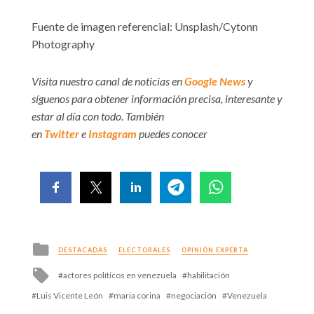
Fuente de imagen referencial: Unsplash/Cytonn
Photography
Visita nuestro canal de noticias en
Google News
y
síguenos para obtener información precisa, interesante y
estar al día con todo. También
en
Twitter
e
Instagram
puedes conocer
Posted
DESTACADAS
ELECTORALES
OPINIÓN EXPERTA
in
Tagged
actores políticos en venezuela
habilitación
with
Luis Vicente León
maria corina
negociación
Venezuela