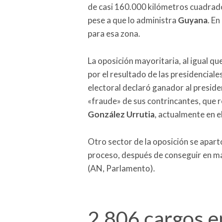
de casi 160.000 kilómetros cuadrad
pese a que lo administra
Guyana
. E
para esa zona.
La oposición mayoritaria, al igual qu
por el resultado de las presidenciales
electoral declaró ganador al presid
«fraude» de sus contrincantes, que r
González Urrutia
, actualmente en el
Otro sector de la oposición se apartó
proceso, después de conseguir en ma
(AN, Parlamento).
2.806 cargos e