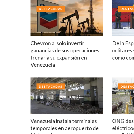
DESTACADAS
DESTA
Chevron al solo invertir
De la Esp
ganancias de sus operaciones
militares
frenaría su expansión en
como co
Venezuela
DESTACADAS
DESTA
Venezuela instala terminales
ONG desc
temporales en aeropuerto de
eléctrico