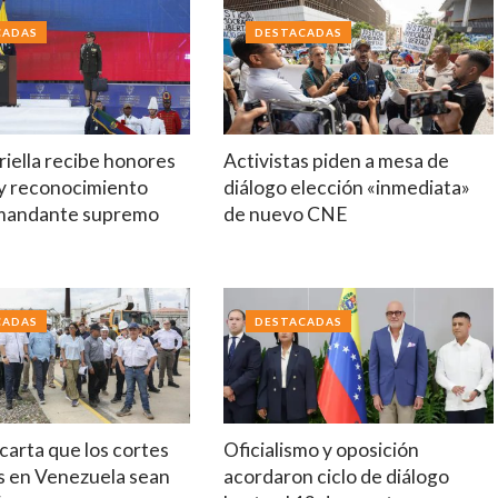
CADAS
DESTACADAS
riella recibe honores
Activistas piden a mesa de
 y reconocimiento
diálogo elección «inmediata»
mandante supremo
de nuevo CNE
CADAS
DESTACADAS
arta que los cortes
Oficialismo y oposición
s en Venezuela sean
acordaron ciclo de diálogo