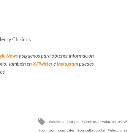
Henry Chirinos
gle News
y síguenos para obtener información
 todo. También en
X/Twitter
e
Instagram
puedes
dos
Tagged
alcaldes
cargos
Centros de votacion
CNE
with
comicios municipales
consulta popular
elecciones