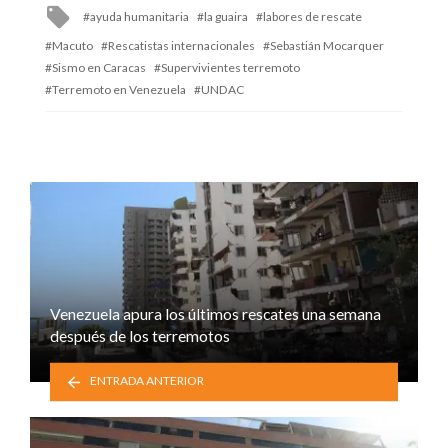
Tagged
ayuda humanitaria
la guaira
labores de rescate
with
Macuto
Rescatistas internacionales
Sebastián Mocarquer
Sismo en Caracas
Supervivientes terremoto
Terremoto en Venezuela
UNDAC
Venezuela apura los últimos rescates una semana
después de los terremotos
ENTRADA ANTERIOR