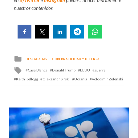
en
X/Twitter
e
Instagram
puedes conocer diariamente
nuestros contenidos
Posted
DESTACADAS
GOBERNABILIDAD Y DEFENSA
in
Tagged
Casa Blanca
Donald Trump
EEUU
guerra
with
Keith Kellogg
Oleksandr Sirski
Ucrania
Volodimir Zelenski