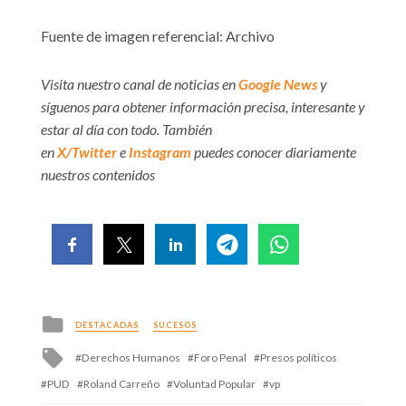
Fuente de imagen referencial: Archivo
Visita nuestro canal de noticias en
Google News
y
síguenos para obtener información precisa, interesante y
estar al día con todo. También
en
X/Twitter
e
Instagram
puedes conocer diariamente
nuestros contenidos
Posted
DESTACADAS
SUCESOS
in
Tagged
Derechos Humanos
Foro Penal
Presos políticos
with
PUD
Roland Carreño
Voluntad Popular
vp