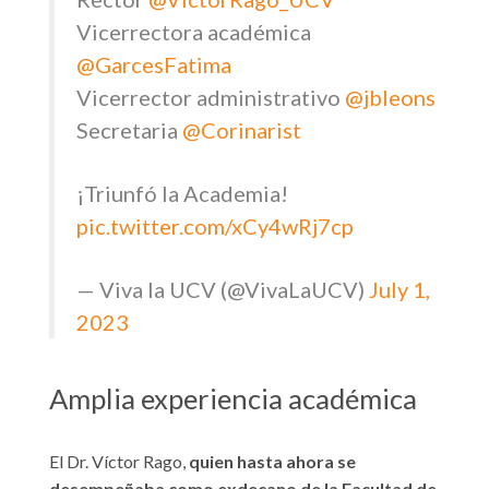
Vicerrectora académica
@GarcesFatima
Vicerrector administrativo
@jbleons
Secretaria
@Corinarist
¡Triunfó la Academia!
pic.twitter.com/xCy4wRj7cp
— Viva la UCV (@VivaLaUCV)
July 1,
2023
Amplia experiencia académica
El Dr. Víctor Rago,
quien hasta ahora se
desempeñaba como exdecano de la Facultad de