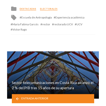
Posted
DESTACADAS
ELECTORALES
in
Tagged
Escuela de Antropología
Experiencia académica
with
Maria Fatima Garcés
rector
rectorado UCV
UCV
Víctor Rago
Sector telecomunicaciones en Costa Rica alcanzó el
2 % del PIB tras 15 años de su apertura
ENTRADA ANTERIOR