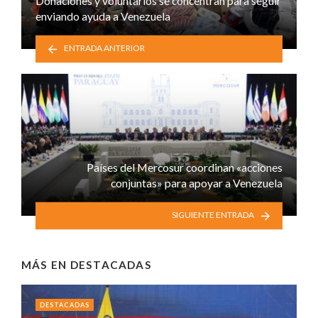
Donaciones y voluntarios se concentran para seguir
enviando ayuda a Venezuela
ENTRADA ANTERIOR
Países del Mercosur coordinan «acciones
conjuntas» para apoyar a Venezuela
SIGUIENTE ENTRADA
MÁS EN
DESTACADAS
DESTACADAS