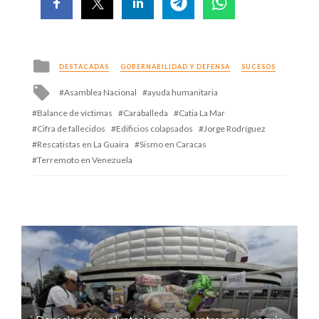
Posted
DESTACADAS
GOBERNABILIDAD Y DEFENSA
SUCESOS
in
Tagged
Asamblea Nacional
ayuda humanitaria
with
Balance de víctimas
Caraballeda
Catia La Mar
Cifra de fallecidos
Edificios colapsados
Jorge Rodríguez
Rescatistas en La Guaira
Sismo en Caracas
Terremoto en Venezuela