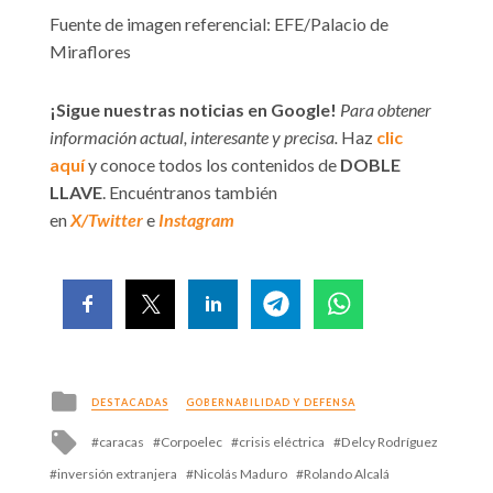
Fuente de imagen referencial: EFE/Palacio de
Miraflores
¡Sigue nuestras noticias en Google!
Para obtener
información actual, interesante y precisa.
Haz
clic
aquí
y conoce todos los contenidos de
DOBLE
LLAVE
. Encuéntranos también
en
X/Twitter
e
Instagram
Posted
DESTACADAS
GOBERNABILIDAD Y DEFENSA
in
Tagged
caracas
Corpoelec
crisis eléctrica
Delcy Rodríguez
with
inversión extranjera
Nicolás Maduro
Rolando Alcalá