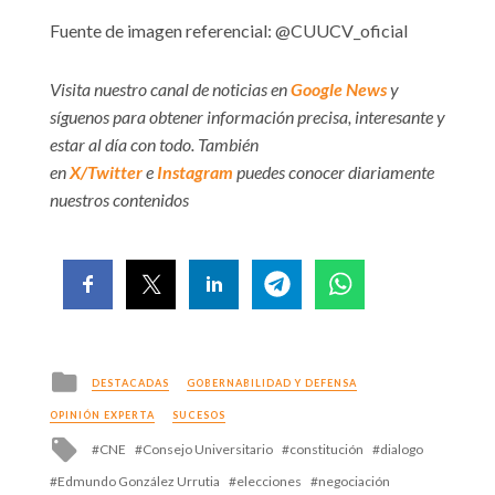
Fuente de imagen referencial: @CUUCV_oficial
Visita nuestro canal de noticias en
Google News
y
síguenos para obtener información precisa, interesante y
estar al día con todo. También
en
X/Twitter
e
Instagram
puedes conocer diariamente
nuestros contenidos
Posted
DESTACADAS
GOBERNABILIDAD Y DEFENSA
in
OPINIÓN EXPERTA
SUCESOS
Tagged
CNE
Consejo Universitario
constitución
dialogo
with
Edmundo González Urrutia
elecciones
negociación