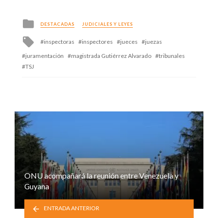
Posted
DESTACADAS
JUDICIALES Y LEYES
in
Tagged
inspectoras
inspectores
jueces
juezas
with
juramentación
magistrada Gutiérrez Alvarado
tribunales
TSJ
ONU acompañará la reunión entre Venezuela y
Guyana
ENTRADA ANTERIOR