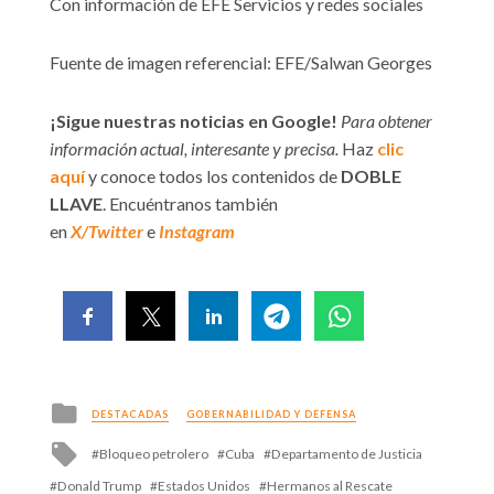
Con información de EFE Servicios y redes sociales
Fuente de imagen referencial: EFE/Salwan Georges
¡Sigue nuestras noticias en Google!
Para obtener
información actual, interesante y precisa.
Haz
clic
aquí
y conoce todos los contenidos de
DOBLE
LLAVE
. Encuéntranos también
en
X/Twitter
e
Instagram
Posted
DESTACADAS
GOBERNABILIDAD Y DEFENSA
in
Tagged
Bloqueo petrolero
Cuba
Departamento de Justicia
with
Donald Trump
Estados Unidos
Hermanos al Rescate