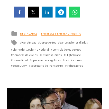
Posted
DESTACADAS
EMPRESAS Y EMPRENDIMIENTO
in
Tagged
Aerolíneas
aeropuertos
cancelaciones diarias
with
cierre del Gobierno Federal
controladores aéreos
demoras de vuelos
Estados Unidos
Flightaware
normalidad
operaciones regulares
restricciones
Sean Duffy
secretario de Transporte
tráfico aéreo