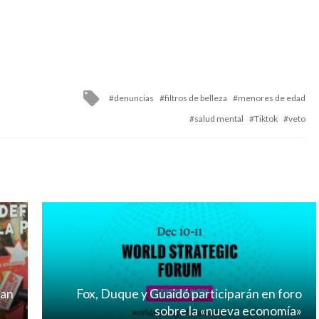
Tagged
denuncias
filtros de belleza
menores de edad
with
salud mental
Tiktok
veto
tan
Fox, Duque y Guaidó participarán en foro
sobre la «nueva economía»