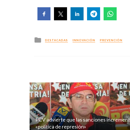
Posted
DESTACADAS
INNOVACIÓN
PREVENCIÓN
in
PCV advierte que las sanciones incremen
«política de represión»