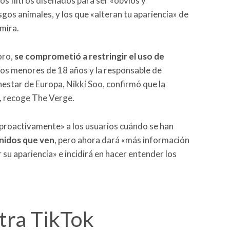
los filtros diseñados para ser «obvios y
gos animales, y los que «alteran tu apariencia» de
mira.
oro,
se comprometió a restringir el uso de
los menores de 18 años y la responsable de
nestar de Europa, Nikki Soo, confirmó que la
, recoge The Verge.
«proactivamente» a los usuarios cuándo se han
nidos que ven
, pero ahora dará «más información
u apariencia» e incidirá en hacer entender los
tra TikTok