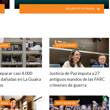
SIGUIENTE ENTRADA
CADAS
DESTACADAS
eparar casi 4.000
Justicia de Paz imputa a 27
 dañadas en La Guaira
antiguos mandos de las FARC
os
crímenes de guerra
CADAS
DESTACADAS