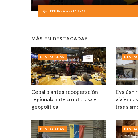
ENTRADA ANTERIOR
MÁS EN
DESTACADAS
DESTACADAS
DESTA
Cepal plantea «cooperación
Evalúan r
regional» ante «rupturas» en
viviendas
geopolítica
tras sism
DESTACADAS
DESTA