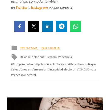
estar al día con todo. También
en
Twitter
e
Instagram
puedes conocer
Posted
DESTACADAS
ELECTORALES
in
Tagged
Consejo Nacional Electoral Venezuela
with
Cumplimiento competencias electorales
Derecho al sufragio
elecciones en Venezuela
integridad electoral
ONG Súmate
proceso electoral