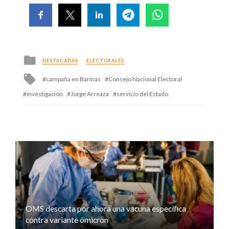
Posted
DESTACADAS
ELECTORALES
in
Tagged
campaña en Barinas
Consejo Nacional Electoral
with
investigación
Jorge Arreaza
servicio del Estado
OMS descarta por ahora una vacuna específica
contra variante ómicron