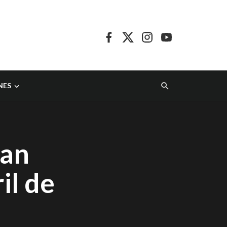
NES
han
il de