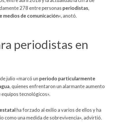
, entre abril 2018 y la actualidad la cifra de
madamente 278 entre personas
periodistas
,
de medios de comunicación
«, anotó.
ra periodistas en
 de julio «marcó un
periodo particularmente
ragua
, quienes enfrentaron un alarmante aumento
e equipos tecnológicos».
estatal
ha forzado al exilio a varios de ellos y ha
cio como una medida de sobrevivencia», advirtió.