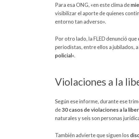
Para esa ONG, «en este clima de
mie
visibilizar el aporte de quienes con
entorno tan adverso».
Por otro lado, la FLED denunció que
periodistas, entre ellos a jubilados, 
policial
«.
Violaciones a la li
Según ese informe, durante ese trim
de
30 casos de violaciones a la lib
naturales y seis son personas jurídic
También advierte que siguen los
dis