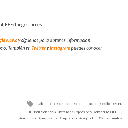
al: EFE/Jorge Torres
gle News
y síguenos para obtener información
 todo. También en
Twitter
e
Instagram
puedes conocer
Tagged
abandono
censura
comunicación
exilio
FLED
with
Fundación por la Libertad de Expresión y Democracia (FLED)
nicaragua
periodistas
represión
seguridad
Suben medios