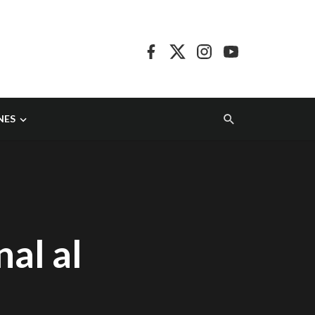
NES
al al