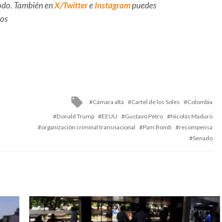
 todo. También en
X/Twitter
e
Instagram
puedes
dos
Tagged
Cámara alta
Cartel de los Soles
Colombia
with
Donald Trump
EEUU
Gustavo Petro
Nicolás Maduro
organización criminal transnacional
Pam Bondi
recompensa
Senado