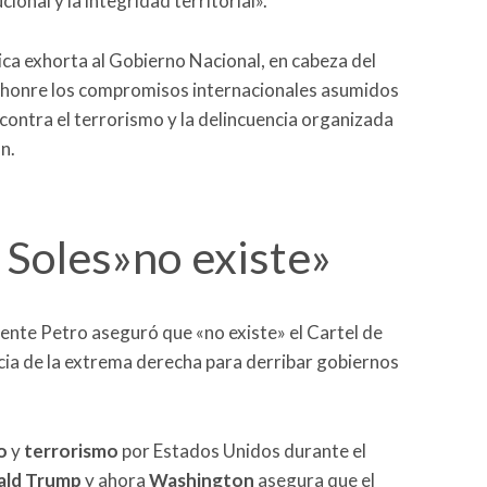
ional y la integridad territorial».
lica exhorta al Gobierno Nacional, en cabeza del
 honre los compromisos internacionales asumidos
 contra el terrorismo y la delincuencia organizada
n.
s Soles»no existe»
ente Petro aseguró que «no existe» el Cartel de
cticia de la extrema derecha para derribar gobiernos
o
y
terrorismo
por Estados Unidos durante el
ald Trump
y ahora
Washington
asegura que el