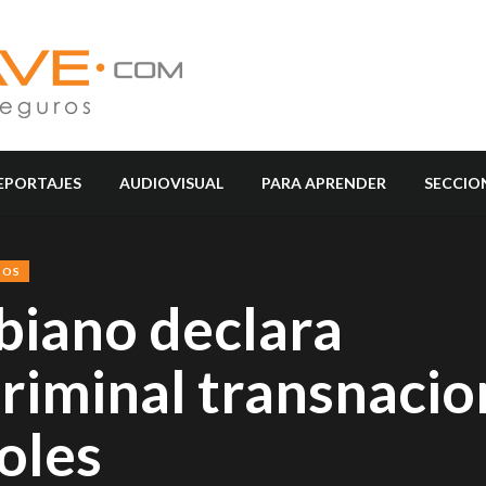
EPORTAJES
AUDIOVISUAL
PARA APRENDER
SECCIO
SOS
iano declara
riminal transnacion
Soles