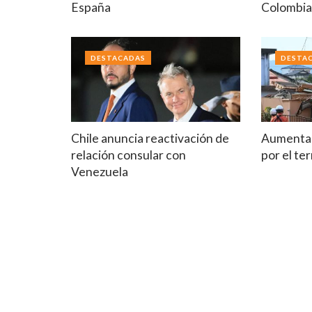
España
Colombi
DESTACADAS
DESTA
Chile anuncia reactivación de
Aumenta 
relación consular con
por el t
Venezuela