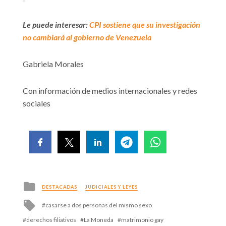
Le puede interesar:
CPI sostiene que su investigación
no cambiará al gobierno de Venezuela
Gabriela Morales
Con información de medios internacionales y redes
sociales
Posted
DESTACADAS
JUDICIALES Y LEYES
in
Tagged
casarse a dos personas del mismo sexo
with
derechos filiativos
La Moneda
matrimonio gay