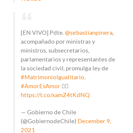
[EN VIVO] Pdte.
@sebastianpinera
,
acompañado por ministras y
ministros, subsecretarios,
parlamentarios y representantes de
la sociedad civil, promulga ley de
#MatrimonioIgualitario
.
#AmorEsAmor
🏳️‍🌈
https://t.co/xamZ4tKdNQ
— Gobierno de Chile
(@GobiernodeChile)
December 9,
2021