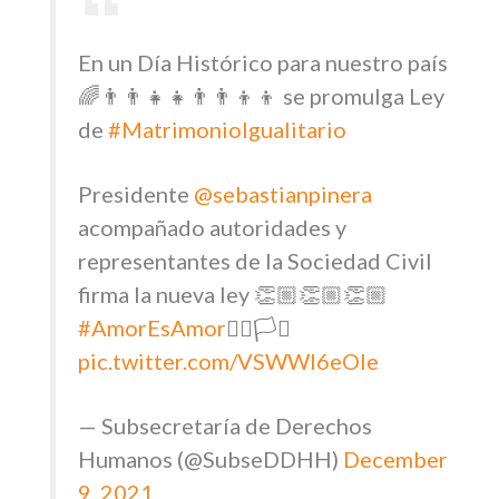
En un Día Histórico para nuestro país
🌈👨‍👨‍👧‍👧👨‍👨‍👦‍👦 se promulga Ley
de
#MatrimonioIgualitario
Presidente
@sebastianpinera
acompañado autoridades y
representantes de la Sociedad Civil
firma la nueva ley 👏🏼👏🏼👏🏼
#AmorEsAmor
🏳️‍🌈🏳️‍⚧️
pic.twitter.com/VSWWI6eOIe
— Subsecretaría de Derechos
Humanos (@SubseDDHH)
December
9, 2021