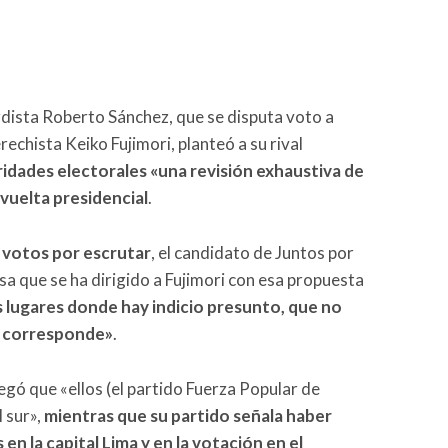
rdista Roberto Sánchez, que se disputa voto a
rechista Keiko Fujimori, planteó a su rival
ridades electorales «una revisión exhaustiva de
 vuelta presidencial
.
 votos por escrutar
, el candidato de Juntos por
sa que se ha dirigido a Fujimori con esa propuesta
 lugares donde hay indicio presunto, que no
o corresponde»
.
gó que «ellos (el partido Fuerza Popular de
l sur»,
mientras que su partido señala haber
en la capital Lima y en la votación en el