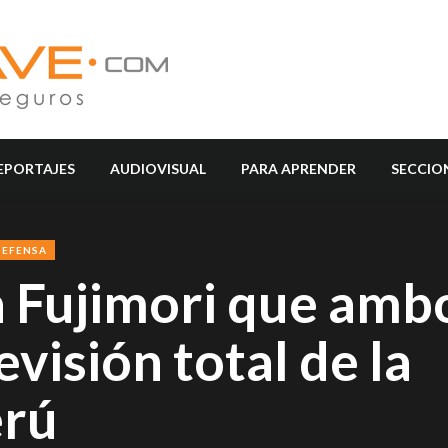
EPORTAJES
AUDIOVISUAL
PARA APRENDER
SECCIO
DEFENSA
a Fujimori que amb
evisión total de la
erú