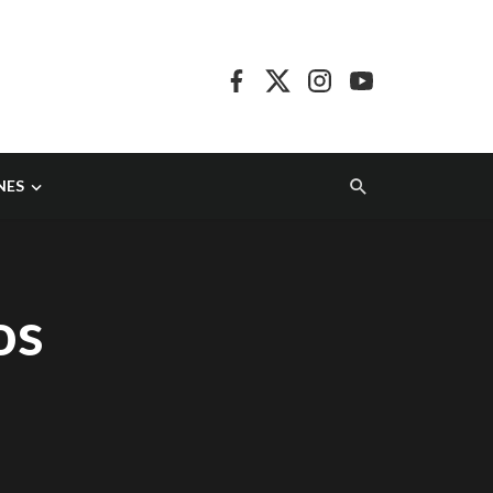
NES
os