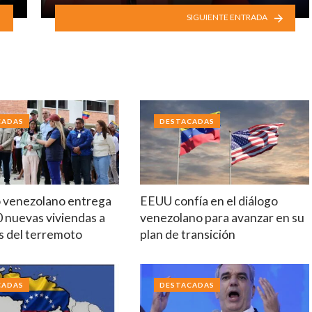
SIGUIENTE ENTRADA
CADAS
DESTACADAS
 venezolano entrega
EEUU confía en el diálogo
 nuevas viviendas a
venezolano para avanzar en su
s del terremoto
plan de transición
CADAS
DESTACADAS