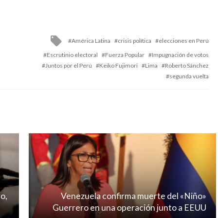
Tagged
América Latina
crisis política
elecciones en Perú
with
Escrutinio electoral
Fuerza Popular
Impugnación de votos
Juntos por el Perú
Keiko Fujimori
Lima
Roberto Sánchez
segunda vuelta
o,
Venezuela confirma muerte del «Niño»
Guerrero en una operación junto a EEUU