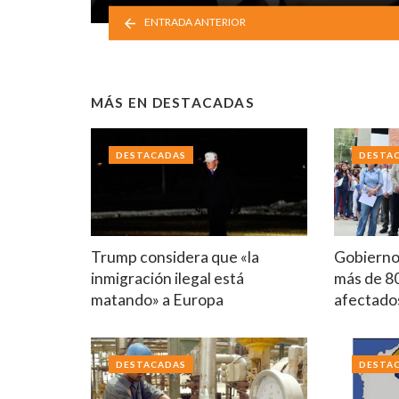
ENTRADA ANTERIOR
MÁS EN
DESTACADAS
DESTACADAS
DESTA
Trump considera que «la
Gobierno
inmigración ilegal está
más de 80
matando» a Europa
afectado
DESTACADAS
DESTA