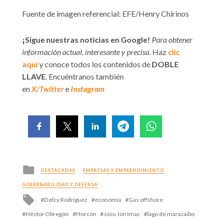
Fuente de imagen referencial: EFE/Henry Chirinos
¡Sigue nuestras noticias en Google!
Para obtener
información actual, interesante y precisa.
Haz
clic
aquí
y conoce todos los contenidos de
DOBLE
LLAVE
. Encuéntranos también
en
X/Twitter
e
Instagram
Posted
DESTACADAS
EMPRESAS Y EMPRENDIMIENTO
in
GOBERNABILIDAD Y DEFENSA
Tagged
Delcy Rodríguez
economía
Gas offshore
with
Héctor Obregón
Horcón
Josu Jon Imaz
lago de maracaibo