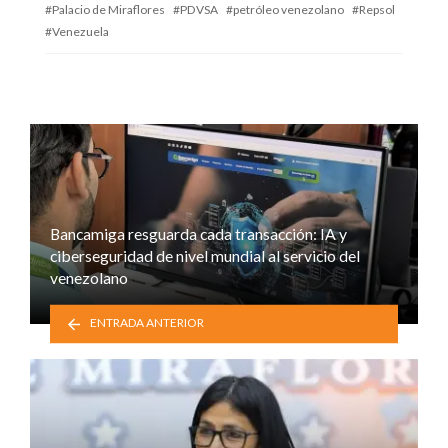
Palacio de Miraflores
PDVSA
petróleo venezolano
Repsol
Venezuela
Bancamiga resguarda cada transacción: IA y
ciberseguridad de nivel mundial al servicio del
venezolano
ENTRADA ANTERIOR